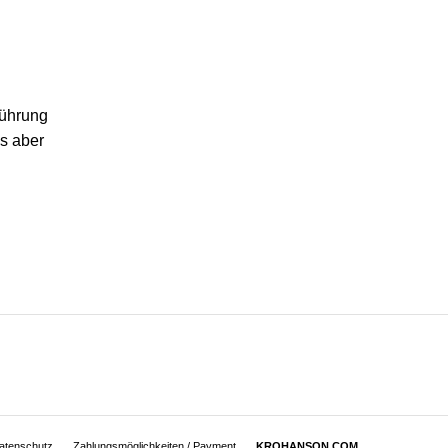
führung
es aber
atenschutz
Zahlungsmöglichkeiten / Payment
KROHANSON.COM