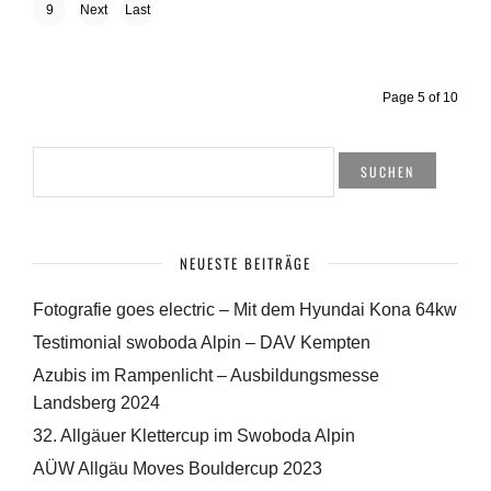
Previ
9
Next
Last
ous
›
»
Page 5 of 10
SUCHEN
NACH:
NEUESTE BEITRÄGE
Fotografie goes electric – Mit dem Hyundai Kona 64kw
Testimonial swoboda Alpin – DAV Kempten
Azubis im Rampenlicht – Ausbildungsmesse
Landsberg 2024
32. Allgäuer Klettercup im Swoboda Alpin
AÜW Allgäu Moves Bouldercup 2023